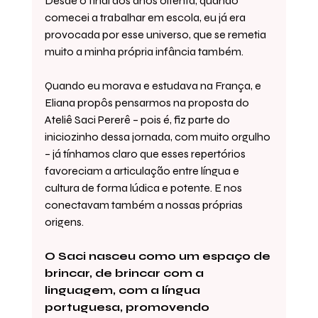
Desde o final dos anos oitenta, quando 
comecei a trabalhar em escola, eu já era 
provocada por esse universo, que se remetia 
muito a minha própria infância também.
Quando eu morava e estudava na França, e 
Eliana propôs pensarmos na proposta do 
Ateliê Saci Pererê – pois é, fiz parte do 
iniciozinho dessa jornada, com muito orgulho 
– já tínhamos claro que esses repertórios 
favoreciam a articulação entre língua e 
cultura de forma lúdica e potente. E nos 
conectavam também a nossas próprias 
origens.
O Saci nasceu como um espaço de 
brincar, de brincar com a 
linguagem, com a língua 
portuguesa, promovendo 