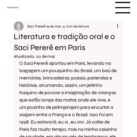
Saci Pererê
Saci Pererê
19 de mai.
5 min de leitura
Literatura e tradição oral e o
Saci Pererê em Paris
Atualizado:
20 de mai.
O Saci Pererê aportou em Paris, levando na 
bagagem um pouquinho do Brasil, um baú de 
memórias, brincadeiras, poesia, parlendas e 
histórias, arrumando, assim, um jeitinho 
traquino de povoar a imaginação de crianças 
que estão longe das matas onde ele vive, e 
um pozinho de pirlimpimpim para encurtar a 
viagem entre a França e o Brasil. Isso foi em 
1998. Eu estava lá, eu vi...eu vivi. Já voltei de 
Paris faz muito tempo, mas na minha caixinha 
de saudade, em algum viés de lembrança, ele 