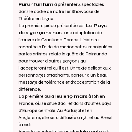
Furunfunfum
 à présenter 4 spectacles 
dans le cadre de notre 1er Showcase de 
Théâtre en Ligne.
La première pièce présentée est 
Le Pays 
des garçons nus
 , une adaptation de 
l'œuvre de Graciliano Ramos. L'histoire, 
racontée à l'aide de marionnettes manipulées 
par les artistes, relate la quête de Raimundo 
pour trouver d'autres garçons qui 
l'accepteront tel qu'il est. Un texte délicat, aux 
personnages attachants, porteur d'un beau 
message de tolérance et d'acceptation de la 
différence.
La première aura lieu le 
19 mars
 à 16h en 
France, où se situe Saci, et dans d'autres pays 
d'Europe centrale. Au Portugal et en 
Angleterre, elle sera diffusée à 15h, et au Brésil 
à midi.
Après le spectacle, les artistes 
Marcelo et 