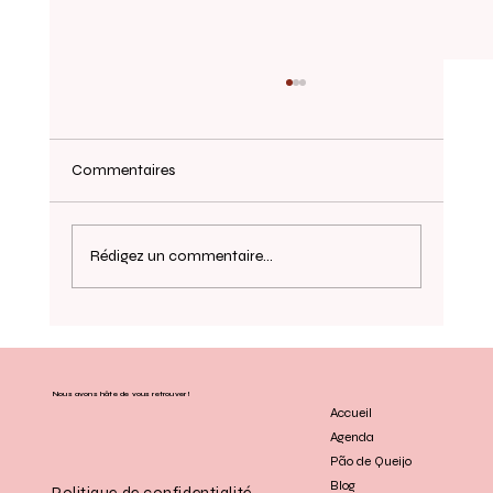
Commentaires
Rédigez un commentaire...
Littérature et tradition orale et le Saci
Pererê à Paris
Nous avons hâte de vous retrouver !
Accueil
Agenda
Pão de Queijo
Blog
Politique de confidentialité